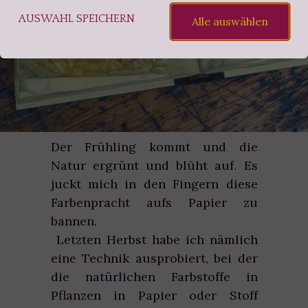
AUSWAHL SPEICHERN
Alle auswählen
Der Frühling kommt und die
Natur ergrünt und blüht auf. Es
juckt mich in den Fingern diese
Farbenpracht aufs Papier zu
bannen.
Letzten Herbst habe ich nämlich
eine Technik ausprobiert, bei der
die natürlichen Farbstoffe in
Pflanzen in Papier oder Stoff