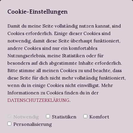
SELBERBUCHBI
Cookie-Einstellungen
Damit du meine Seite vollständig nutzen kannst, sind
Cookies erforderlich. Einige dieser Cookies sind
notwendig, damit diese Seite überhaupt funktioniert,
ZIRKEL DER SELBERBUCHBINDER
ALTES WISSEN
SCHRITT FÜR SCHRITT
andere Cookies sind nur ein komfortables
Nutzungserlebnis, meine Statistiken oder für
BUCHBINDE-PROJEKTE
NOTIZBUCH
BUCHBINDEN-WORKSHOPS
besonders auf dich abgestimmte Inhalte erforderlich.
Bitte stimme all meinen Cookies zu und beachte, dass
diese Seite für dich nicht mehr vollständig funktioniert,
BUCHBINDERS BRIEFE
ANLEITUNG: ECO
wenn du in einige Cookies nicht einwilligst. Mehr
Informationen zu Cookies finden du in der
.
DATENSCHUTZERKLÄRUNG
PRINT AUF PAPIER
Notwendig
Statistiken
Komfort
ANWENDEN
Personalisierung