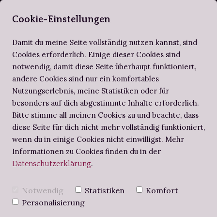
Selberbuchbind
Cookie-Einstellungen
Damit du meine Seite vollständig nutzen kannst, sind
Cookies erforderlich. Einige dieser Cookies sind
Zirkel der Selberbuchbinder
Altes Wissen
Schritt für Schritt
notwendig, damit diese Seite überhaupt funktioniert,
andere Cookies sind nur ein komfortables
Nutzungserlebnis, meine Statistiken oder für
Buchbinde-Projekte
Notizbuch
Buchbinden-Workshops
besonders auf dich abgestimmte Inhalte erforderlich.
Bitte stimme all meinen Cookies zu und beachte, dass
diese Seite für dich nicht mehr vollständig funktioniert,
Buchbinders Briefe
wenn du in einige Cookies nicht einwilligst. Mehr
Form follows
Informationen zu Cookies finden du in der
.
Datenschutzerklärung
Function mit dem
Notwendig
Statistiken
Komfort
Blick des
Personalisierung