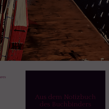
ares
Aus dem Notizbuch
des Buchbinders