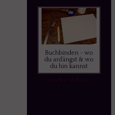
Buchbinden - wo
du anfängst & wo
du hin kannst
15
16
17
18
19
20