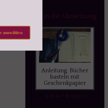
Ab in die Umsetzung
le auswählen
Anleitung: Bücher
basteln mit
Geschenkpapier
15
16
17
18
19
20