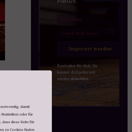
Postfach.
Inspiriert werden
Kostenlos für dich. Du
kannst dich jederzeit
wieder abmelden.
d notwendig, damit
Statistiken oder für
 dass diese Seite für
nen zu Cookies finden