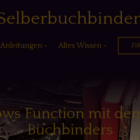
Selberbuchbinde
Anleitungen
Altes Wissen
ZI
ows Function mit dem
Buchbinders