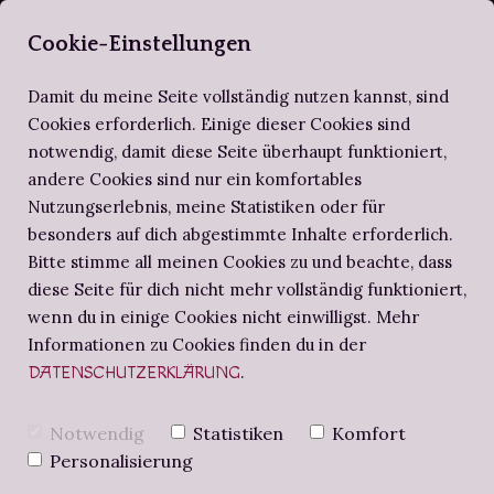
SELBERBUCHBI
Cookie-Einstellungen
Damit du meine Seite vollständig nutzen kannst, sind
Cookies erforderlich. Einige dieser Cookies sind
notwendig, damit diese Seite überhaupt funktioniert,
ZIRKEL DER SELBERBUCHBINDER
ALTES WISSEN
SCHRITT FÜR SCHRITT
andere Cookies sind nur ein komfortables
Nutzungserlebnis, meine Statistiken oder für
BUCHBINDE-PROJEKTE
NOTIZBUCH
BUCHBINDEN-WORKSHOPS
besonders auf dich abgestimmte Inhalte erforderlich.
Bitte stimme all meinen Cookies zu und beachte, dass
diese Seite für dich nicht mehr vollständig funktioniert,
BUCHBINDERS BRIEFE
wenn du in einige Cookies nicht einwilligst. Mehr
Informationen zu Cookies finden du in der
.
DATENSCHUTZERKLÄRUNG
Notwendig
Statistiken
Komfort
Personalisierung