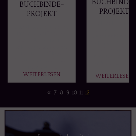
BUCHBINDE
BUCHBINDE-
PROJEKT
PROJEKT
Ich nehme mir
Buchbinderei ist eine
gerade viel Zeit
kreative Betätigung,
zum Buchbinden.
egal, ob du deinen
So komme ich daz
Schwerpunkt nun auf
viele Projekte
bunte, vielfältige
umzusetzen, die
Bindungen legst, oder
irgendwann als
du mit viel ...
Idee in ...
WEITERLESEN
WEITERLESEN
7
8
9
10
11
12