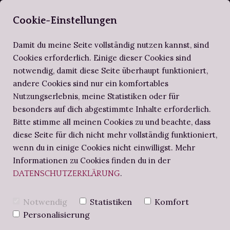
SELBERBUCHBI
Cookie-Einstellungen
Damit du meine Seite vollständig nutzen kannst, sind
Cookies erforderlich. Einige dieser Cookies sind
notwendig, damit diese Seite überhaupt funktioniert,
ZIRKEL DER SELBERBUCHBINDER
ALTES WISSEN
SCHRITT FÜR SCHRITT
andere Cookies sind nur ein komfortables
Nutzungserlebnis, meine Statistiken oder für
BUCHBINDE-PROJEKTE
NOTIZBUCH
BUCHBINDEN-WORKSHOPS
besonders auf dich abgestimmte Inhalte erforderlich.
Bitte stimme all meinen Cookies zu und beachte, dass
diese Seite für dich nicht mehr vollständig funktioniert,
BUCHBINDERS BRIEFE
DER VERSUCH
wenn du in einige Cookies nicht einwilligst. Mehr
Informationen zu Cookies finden du in der
.
DATENSCHUTZERKLÄRUNG
EINER
Notwendig
Statistiken
Komfort
LANGSTICH-
Personalisierung