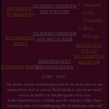
Einblicke
SELBERBUCHBINDEN
BUCHBINDE-
AUF YOUTUBE
in die
WORKSHOPS
Werkstatt
Neue
SELBERBUCHBINDEN
Beiträge
BUCHBINDERS
AUF INSTAGRAM
BRIEFE
MELDE DICH
FÜR DIE
BUCHBINDERS
NEBENPROJEKT:
BRIEFE AN
KUNDENSTIMMEN
BIBLIOPHILISTIKA
| 2018 – 2024 |
Du darfst meine Anleitungen privat für dich nutzen, sie
ausdrucken und zu einem Buch binden. Ich freue mich,
wenn du anderen Buchbegeisterten von
Selberbuchbinden erzählst und die Inhalte teilst. Eine
Nutzung oder Vervielfältigung für Workshops oder auf