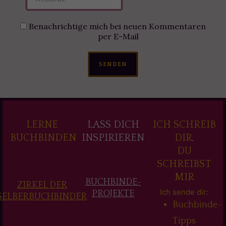
Benachrichtige mich bei neuen Kommentaren
per E-Mail
SENDEN
LERNE
LASS DICH
ICH SCHREIB
BUCHBINDEN
INSPIRIEREN
DIR,
DU
SCHREIBST
MIR
BUCHBINDE-
ZIRKEL DER
Ich sende dir:
PROJEKTE
SELBERBUCHBINDER
Buchbinde-
Tipps