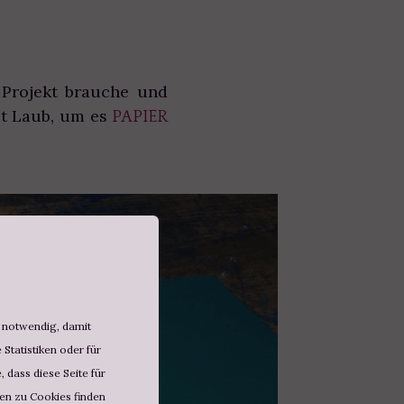
 Projekt brauche und
it Laub, um es
PAPIER
d notwendig, damit
Statistiken oder für
 dass diese Seite für
nen zu Cookies finden