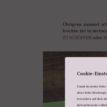
Übrigens sammel ich
trockne sie in meine
oder
ZU SCHÖPFEN
E
Cookie-Einst
Damit du meine Seite v
diese Seite überhaupt 
besonders auf dich abg
dich nicht mehr vollst