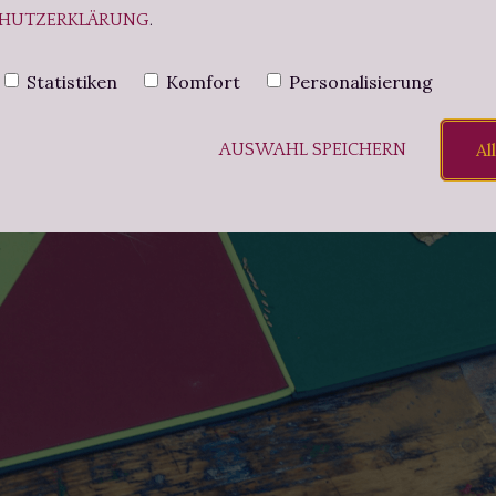
HUTZERKLÄRUNG
.
Statistiken
Komfort
Personalisierung
Al
AUSWAHL SPEICHERN