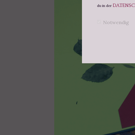
DATENSC
du in der
Notwendig