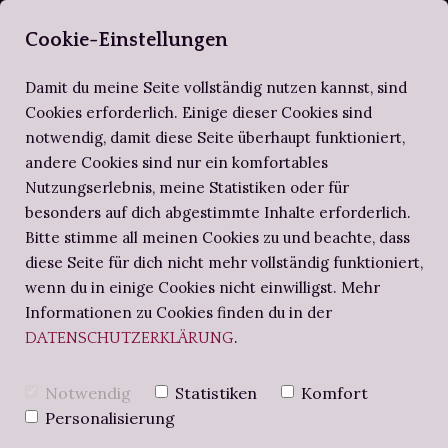
SELBERBUCHBI
Cookie-Einstellungen
Damit du meine Seite vollständig nutzen kannst, sind
Cookies erforderlich. Einige dieser Cookies sind
notwendig, damit diese Seite überhaupt funktioniert,
ZIRKEL DER SELBERBUCHBINDER
ALTES WISSEN
SCHRITT FÜR SCHRITT
andere Cookies sind nur ein komfortables
Nutzungserlebnis, meine Statistiken oder für
BUCHBINDE-PROJEKTE
NOTIZBUCH
BUCHBINDEN-WORKSHOPS
besonders auf dich abgestimmte Inhalte erforderlich.
Bitte stimme all meinen Cookies zu und beachte, dass
diese Seite für dich nicht mehr vollständig funktioniert,
BUCHBINDERS BRIEFE
ANLEITUNG:
wenn du in einige Cookies nicht einwilligst. Mehr
Informationen zu Cookies finden du in der
.
DATENSCHUTZERKLÄRUNG
KASCHIEREN -
Notwendig
Statistiken
Komfort
EINE
Personalisierung