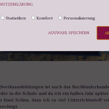
HUTZERKLÄRUNG
.
Statistiken
Komfort
Personalisierung
Al
AUSWAHL SPEICHERN
dwerksausbildungen ist auch das Buchbinderhandwe
der in die Schule und da ich ein halbes Jahr späte
in bissl Schiss, dass ich zu viel Unterrichtsstoff v
rechtigt.