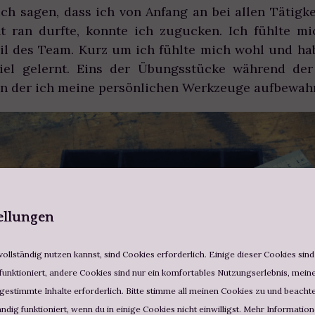
ich sagen, dass ich von Anfang an bei allen Tätigk
ht ran durfte, konnte ich zugucken. Ich fühlte 
eil des Team. Kurz um ich fühlte mich wohl und ha
iel gelernt. Eins der Übungsstücke während der
in der ich meine persönlichen Werkzeuge aufbewah
ellungen
ollständig nutzen kannst, sind Cookies erforderlich. Einige dieser Cookies sin
funktioniert, andere Cookies sind nur ein komfortables Nutzungserlebnis, meine 
estimmte Inhalte erforderlich. Bitte stimme all meinen Cookies zu und beachte,
ändig funktioniert, wenn du in einige Cookies nicht einwilligst. Mehr Informatio