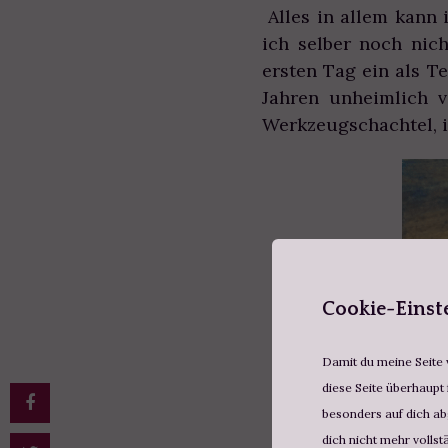
Alles in allem kann 
ich selber noch nic
ersten Tag ein als T
Jahren unheimlich v
Werkzeugschachtel, 
Cookie-Einst
Damit du meine Seite v
diese Seite überhaupt 
besonders auf dich abg
dich nicht mehr vollst