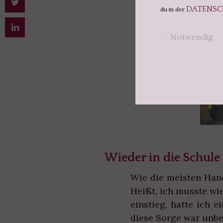
DATENSC
du in der
Notwendig
Wieder in die Schule
Wie die meisten Han
Heißt, ich musste wie
einstieg, hatte ich e
diese Sorge war unbe