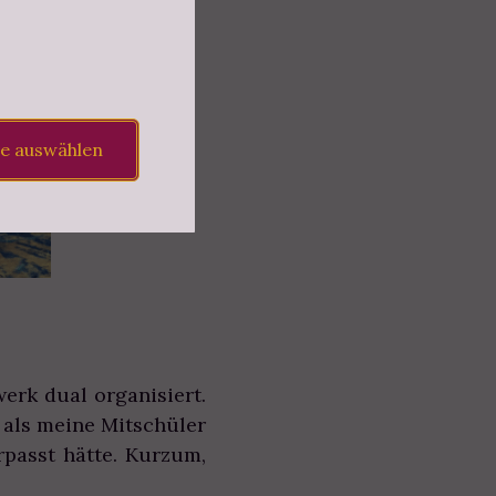
le auswählen
rk dual organisiert.
r als meine Mitschüler
erpasst hätte. Kurzum,