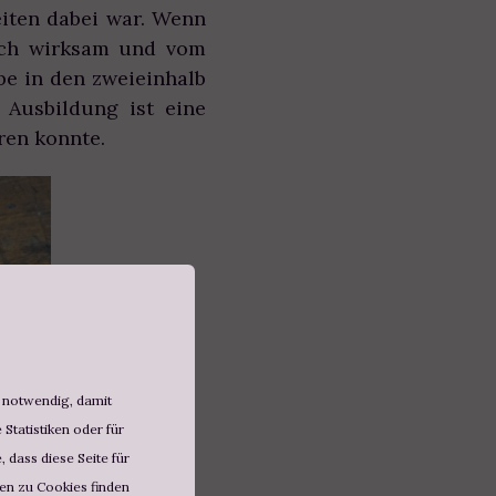
eiten dabei war. Wenn
mich wirksam und vom
be in den zweieinhalb
 Ausbildung ist eine
ren konnte.
d notwendig, damit
Statistiken oder für
 dass diese Seite für
nen zu Cookies finden