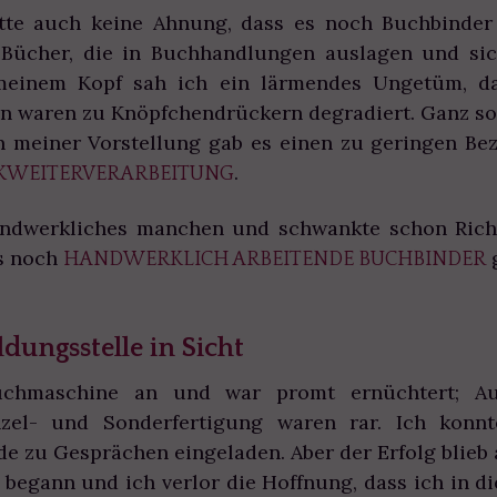
atte auch keine Ahnung, dass es noch Buchbinder 
Bücher, die in Buchhandlungen auslagen und si
 meinem Kopf sah ich ein lärmendes Ungetüm, da
 waren zu Knöpfchendrückern degradiert. Ganz so 
 in meiner Vorstellung gab es einen zu geringen B
.
KWEITERVERARBEITUNG
ndwerkliches manchen und schwankte schon Richt
es noch
g
HANDWERKLICH ARBEITENDE BUCHBINDER
dungsstelle in Sicht
chmaschine an und war promt ernüchtert; Aus
nzel- und Sonderfertigung waren rar. Ich konn
e zu Gesprächen eingeladen. Aber der Erfolg blieb
begann und ich verlor die Hoffnung, dass ich in d