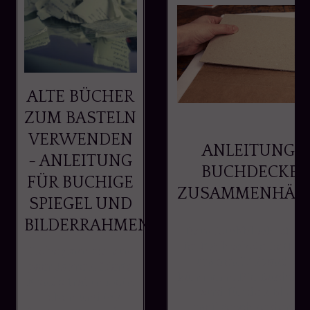
ALTE BÜCHER
ZUM BASTELN
VERWENDEN
ANLEITUNG:
- ANLEITUNG
BUCHDECKE
FÜR BUCHIGE
ZUSAMMENHÄN
SPIEGEL UND
BILDERRAHMEN
Dein Buchblock ist nu
fertig; höchste Zeit si
Es begann vor ein
um den Einband zu
paar Jahren. Marie
kümmern. Die Buchde
Kondo trat in mein
wird für den Block
Leben und ich
maßgeschneidert ...