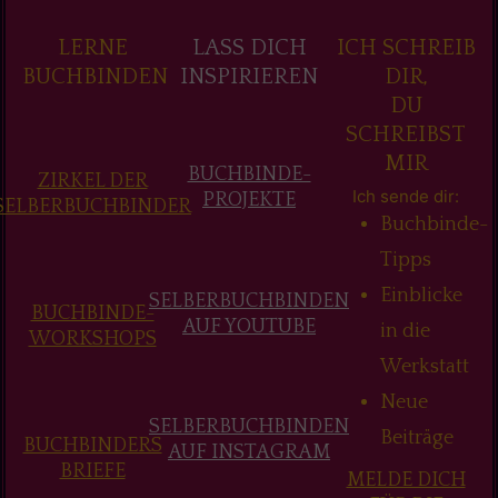
LERNE
LASS DICH
ICH SCHREIB
BUCHBINDEN
INSPIRIEREN
DIR,
DU
SCHREIBST
MIR
BUCHBINDE-
ZIRKEL DER
Ich sende dir:
PROJEKTE
SELBERBUCHBINDER
Buchbinde-
Tipps
Einblicke
SELBERBUCHBINDEN
BUCHBINDE-
AUF YOUTUBE
in die
WORKSHOPS
Werkstatt
Neue
SELBERBUCHBINDEN
Beiträge
BUCHBINDERS
AUF INSTAGRAM
BRIEFE
MELDE DICH