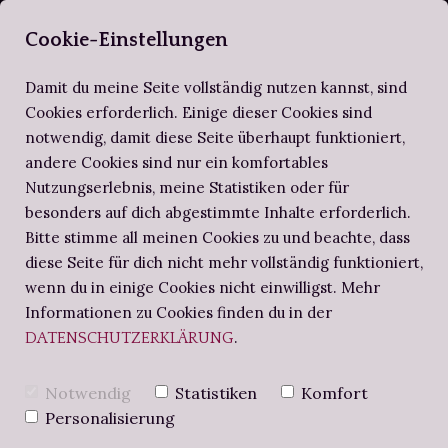
SELBERBUCHBI
Cookie-Einstellungen
Damit du meine Seite vollständig nutzen kannst, sind
Cookies erforderlich. Einige dieser Cookies sind
notwendig, damit diese Seite überhaupt funktioniert,
ZIRKEL DER SELBERBUCHBINDER
ALTES WISSEN
SCHRITT FÜR SCHRITT
andere Cookies sind nur ein komfortables
Nutzungserlebnis, meine Statistiken oder für
BUCHBINDE-PROJEKTE
NOTIZBUCH
BUCHBINDEN-WORKSHOPS
besonders auf dich abgestimmte Inhalte erforderlich.
Bitte stimme all meinen Cookies zu und beachte, dass
diese Seite für dich nicht mehr vollständig funktioniert,
BUCHBINDERS BRIEFE
CREATIVE
wenn du in einige Cookies nicht einwilligst. Mehr
Informationen zu Cookies finden du in der
.
DATENSCHUTZERKLÄRUNG
WORLD:
Notwendig
Statistiken
Komfort
BÜTTENPAPIER
Personalisierung