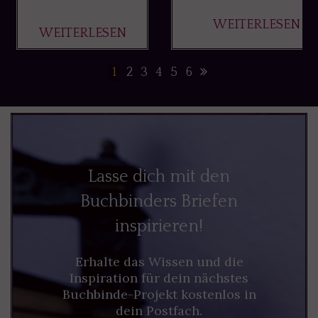
begann Kram, den
ich nicht mehr ...
WEITERLESEN
WEITERLESEN
1
2
3
4
5
6
Lasse dich mit den
Buchbinders Briefen
inspirieren!
Erhalte das Wissen und die
Inspiration für dein nächstes
Buchbinde-Projekt kostenlos in
dein Postfach.