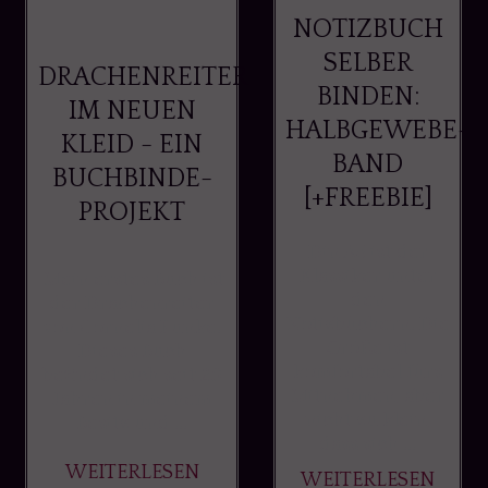
NOTIZBUCH
SELBER
DRACHENREITER
BINDEN:
IM NEUEN
HALBGEWEBE-
KLEID - EIN
BAND
BUCHBINDE-
[+FREEBIE]
PROJEKT
Din A5 ist der
Klassiker unter
Mein erstes Buch ist
den
der Drachenreiter
Notizbüchern. Die
von Cornelia Funke.
Größe ist
Dieses Buch
komfortabel fürs
befindet sich seit 20
Mitnehmen, aber
Jahren in meinem
nicht zu klein,
Besitz und ...
dass sich ...
WEITERLESEN
WEITERLESEN