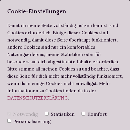
SELBERBUCHBI
Cookie-Einstellungen
Damit du meine Seite vollständig nutzen kannst, sind
Cookies erforderlich. Einige dieser Cookies sind
notwendig, damit diese Seite überhaupt funktioniert,
ZIRKEL DER SELBERBUCHBINDER
ALTES WISSEN
SCHRITT FÜR SCHRITT
andere Cookies sind nur ein komfortables
Nutzungserlebnis, meine Statistiken oder für
BUCHBINDE-PROJEKTE
NOTIZBUCH
BUCHBINDEN-WORKSHOPS
besonders auf dich abgestimmte Inhalte erforderlich.
Bitte stimme all meinen Cookies zu und beachte, dass
diese Seite für dich nicht mehr vollständig funktioniert,
BUCHBINDERS BRIEFE
BUCH AUS DER
wenn du in einige Cookies nicht einwilligst. Mehr
Informationen zu Cookies finden du in der
.
DATENSCHUTZERKLÄRUNG
NATUR: ECO
Notwendig
Statistiken
Komfort
PRINT TECHNIK -
Personalisierung