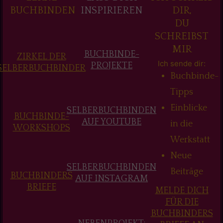
BUCHBINDEN
INSPIRIEREN
DIR,
DU
SCHREIBST
MIR
BUCHBINDE-
ZIRKEL DER
Ich sende dir:
PROJEKTE
SELBERBUCHBINDER
Buchbinde-
Tipps
Einblicke
SELBERBUCHBINDEN
BUCHBINDE-
AUF YOUTUBE
in die
WORKSHOPS
Werkstatt
Neue
SELBERBUCHBINDEN
Beiträge
BUCHBINDERS
AUF INSTAGRAM
BRIEFE
MELDE DICH
FÜR DIE
BUCHBINDERS