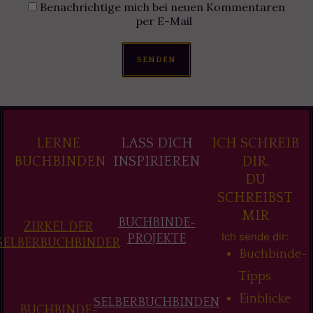
Benachrichtige mich bei neuen Kommentaren
per E-Mail
SENDEN
LERNE
LASS DICH
ICH SCHREIB
BUCHBINDEN
INSPIRIEREN
DIR,
DU
SCHREIBST
MIR
BUCHBINDE-
ZIRKEL DER
Ich sende dir:
PROJEKTE
SELBERBUCHBINDER
Buchbinde-
Tipps
Einblicke
SELBERBUCHBINDEN
BUCHBINDE-