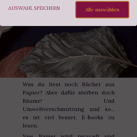
HOBBY?
AUSWAHL SPEICHERN
Alle auswählen
Was du liest noch Bücher aus
Papier? Aber dafür sterben doch
Bäume! Und
Umweltverschmutzung und so...
es ist viel besser, E-Books zu
lesen.
Nee, Papier wird recycelt und