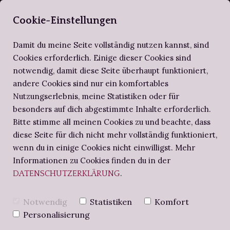
SELBERBUCHBI
Cookie-Einstellungen
Damit du meine Seite vollständig nutzen kannst, sind
Cookies erforderlich. Einige dieser Cookies sind
notwendig, damit diese Seite überhaupt funktioniert,
ZIRKEL DER SELBERBUCHBINDER
ALTES WISSEN
SCHRITT FÜR SCHRITT
andere Cookies sind nur ein komfortables
Nutzungserlebnis, meine Statistiken oder für
BUCHBINDE-PROJEKTE
NOTIZBUCH
BUCHBINDEN-WORKSHOPS
besonders auf dich abgestimmte Inhalte erforderlich.
Bitte stimme all meinen Cookies zu und beachte, dass
diese Seite für dich nicht mehr vollständig funktioniert,
BUCHBINDERS BRIEFE
IST BUCHBINDEN
wenn du in einige Cookies nicht einwilligst. Mehr
Informationen zu Cookies finden du in der
.
DATENSCHUTZERKLÄRUNG
EIN
Notwendig
Statistiken
Komfort
NACHHALTIGES
Personalisierung