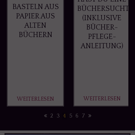
BASTELN AUS
BÜCHERSUCHT?
PAPIER AUS
(INKLUSIVE
ALTEN
BÜCHER-
BÜCHERN
PFLEGE-
ANLEITUNG)
Beim Umzug meines
Bruder ist mir eine
Ich bin bibliophil -
Lampe aufgefallen,
du auch? Bibliophil
die auf dem "Das-
- Wenn dir jetzt alte
kann-in-den-Müll"-
Männer in den Sinn
Haufen lag. Sie
kommen, die in
hatte ein Loch im
deinem ...
Lampenschirm, ...
WEITERLESEN
WEITERLESEN
2
3
4
5
6
7