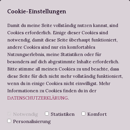
SELBERBUCHBI
Cookie-Einstellungen
Damit du meine Seite vollständig nutzen kannst, sind
Cookies erforderlich. Einige dieser Cookies sind
notwendig, damit diese Seite überhaupt funktioniert,
ZIRKEL DER SELBERBUCHBINDER
ALTES WISSEN
SCHRITT FÜR SCHRITT
andere Cookies sind nur ein komfortables
Nutzungserlebnis, meine Statistiken oder für
BUCHBINDE-PROJEKTE
NOTIZBUCH
BUCHBINDEN-WORKSHOPS
besonders auf dich abgestimmte Inhalte erforderlich.
Bitte stimme all meinen Cookies zu und beachte, dass
diese Seite für dich nicht mehr vollständig funktioniert,
BUCHBINDERS BRIEFE
DIE SCHACHTEL-
wenn du in einige Cookies nicht einwilligst. Mehr
Informationen zu Cookies finden du in der
.
DATENSCHUTZERKLÄRUNG
ARTEN DER
Notwendig
Statistiken
Komfort
BUCHBINDEREI –
Personalisierung