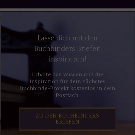
Lasse dich mit den
Buchbinders Briefen
inspirieren!
Erhalte das Wissen und die
Inspiration für dein nächstes
Buchbinde-Projekt kostenlos in dein
Postfach.
ZU DEN BUCHBINDERS
BRIEFEN