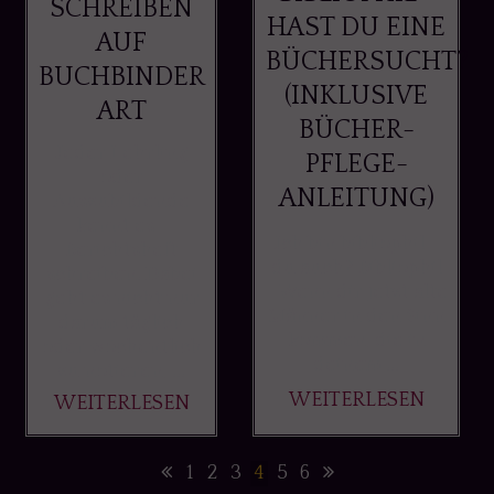
SCHREIBEN
HAST DU EINE
AUF
BÜCHERSUCHT?
BUCHBINDER
(INKLUSIVE
ART
BÜCHER-
Jeder Lehrling
PFLEGE-
oder
ANLEITUNG)
Auszubildende
kennt es -
Ich bin bibliophil -
Berichtsheft
du auch? Bibliophil
schreiben. Dabei
- Wenn dir jetzt alte
geht es nicht nur
Männer in den Sinn
darum täglich
kommen, die in
oder wöchentlich
deinem ...
zu notieren, ...
WEITERLESEN
WEITERLESEN
1
2
3
4
5
6