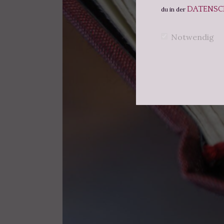
DATENSC
du in der
Notwendig