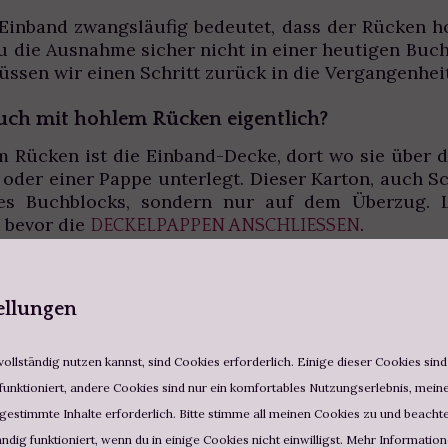
Einband zwangsläufig bedeutet, dass der Rücken hohl
 die Ausnahme sicher nicht in einer heutigen Buc
müssen wir einen Schritt zurück in die Vergangenhe
Buch mit hohlem Rücken eigentlich?
m Rücken ist die Einband-Decke, dort wo sie über 
 oder einer Pappe unterlegt. Dieser Karton, auch S
es Buchblocks, sondern nur auf dem Überzug. L
, bevor die
.
DECKELPAPPEN ANSCHLIESSEN
 stehend aufschlägst, wölbt sich der Buchblock am
genau gegenteilige Bewegung und beugt sich in die
ellungen
steht ein augenförmiges Loch zwischen Rückenei
ollständig nutzen kannst, sind Cookies erforderlich. Einige dieser Cookies sin
funktioniert, andere Cookies sind nur ein komfortables Nutzungserlebnis, meine 
estimmte Inhalte erforderlich. Bitte stimme all meinen Cookies zu und beachte,
ändig funktioniert, wenn du in einige Cookies nicht einwilligst. Mehr Informatio