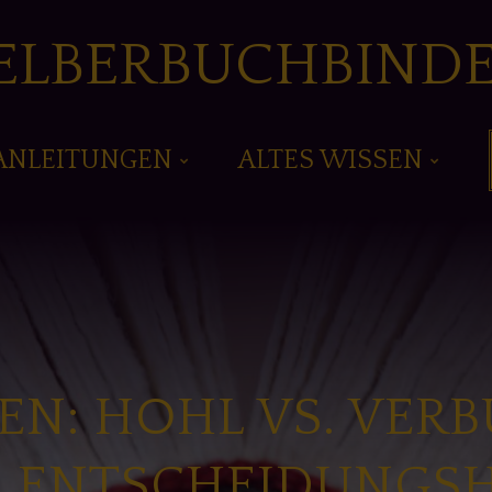
ELBERBUCHBIND
ANLEITUNGEN
ALTES WISSEN
N: HOHL VS. VER
E ENTSCHEIDUNGSH