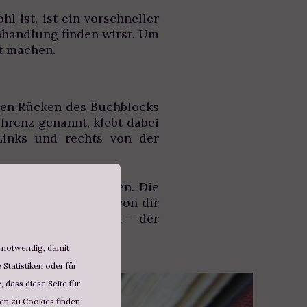
 ist, ist ein vorschneller
hhandlung finden wirst. Um
it machen.
den Rücken des Buchblocks
chrenz genannt, klebt dabei
inks und rechts von der
 Rücken dir entgegen. Die
 andere Richtung, von dir
nlage und Buchblock – der
d notwendig, damit
Statistiken oder für
 dass diese Seite für
nen zu Cookies finden