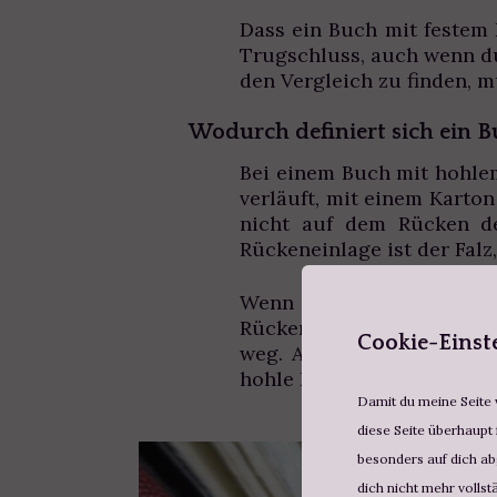
Dass ein Buch mit festem 
Trugschluss, auch wenn du
den Vergleich zu finden, 
Wodurch definiert sich ein 
Bei einem Buch mit hohle
verläuft, mit einem Karton
nicht auf dem Rücken d
Rückeneinlage ist der Falz
Wenn du ein Buch vor dir
Rückeneinlage macht die 
Cookie-Einst
weg. Auf diese Weise ent
hohle Rücken also.
Damit du meine Seite v
diese Seite überhaupt 
besonders auf dich abg
dich nicht mehr vollst