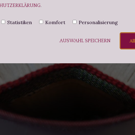
HUTZERKLÄRUNG
.
Statistiken
Komfort
Personalisierung
Al
AUSWAHL SPEICHERN