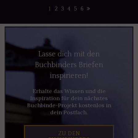
1
2
3
4
5
6
Lasse dich mit den
Buchbinders Briefen
inspirieren!
Erhalte das Wissen und die
Inspiration für dein nächstes
Buchbinde-Projekt kostenlos in
dein Postfach.
ZU DEN