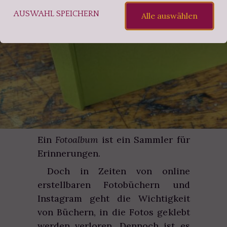
PROJEKT
AUSWAHL SPEICHERN
Alle auswählen
Ein
Fotoalbum
ist ein Sammler für
Erinnerungen.
Doch in Zeiten von online
erstellbaren Fotobüchern und
Instagram geht die Wichtigkeit
von Büchern, in die Fotos geklebt
werden verloren. Dennoch ist es