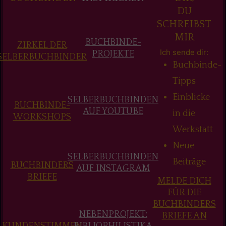
DU
SCHREIBST
MIR
BUCHBINDE-
ZIRKEL DER
Ich sende dir:
PROJEKTE
SELBERBUCHBINDER
Buchbinde-
Tipps
Einblicke
SELBERBUCHBINDEN
BUCHBINDE-
AUF YOUTUBE
in die
WORKSHOPS
Werkstatt
Neue
SELBERBUCHBINDEN
Beiträge
BUCHBINDERS
AUF INSTAGRAM
BRIEFE
MELDE DICH
FÜR DIE
BUCHBINDERS
NEBENPROJEKT:
BRIEFE AN
KUNDENSTIMMEN
BIBLIOPHILISTIKA