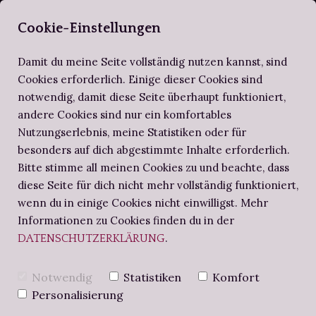
SELBERBUCHBI
Cookie-Einstellungen
Damit du meine Seite vollständig nutzen kannst, sind
Cookies erforderlich. Einige dieser Cookies sind
notwendig, damit diese Seite überhaupt funktioniert,
ZIRKEL DER SELBERBUCHBINDER
ALTES WISSEN
SCHRITT FÜR SCHRITT
andere Cookies sind nur ein komfortables
Nutzungserlebnis, meine Statistiken oder für
BUCHBINDE-PROJEKTE
NOTIZBUCH
BUCHBINDEN-WORKSHOPS
besonders auf dich abgestimmte Inhalte erforderlich.
Bitte stimme all meinen Cookies zu und beachte, dass
diese Seite für dich nicht mehr vollständig funktioniert,
BUCHBINDERS BRIEFE
REGENBOGEN-
wenn du in einige Cookies nicht einwilligst. Mehr
Informationen zu Cookies finden du in der
.
DATENSCHUTZERKLÄRUNG
FOTOALBUM -
Notwendig
Statistiken
Komfort
BUCHBINDE-
Personalisierung