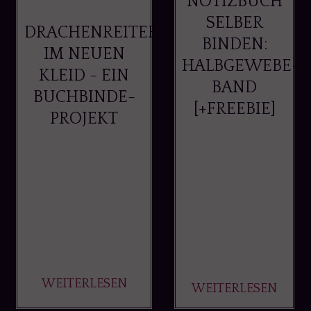
NOTIZBUCH
SELBER
DRACHENREITER
BINDEN:
IM NEUEN
HALBGEWEBE-
KLEID - EIN
BAND
BUCHBINDE-
[+FREEBIE]
PROJEKT
Din A5 ist der
Klassiker unter
Mein erstes Buch ist
den
der Drachenreiter
Notizbüchern. Die
von Cornelia Funke.
Größe ist
Dieses Buch
komfortabel fürs
befindet sich seit 20
Mitnehmen, aber
Jahren in meinem
nicht zu klein,
Besitz und ...
dass sich ...
WEITERLESEN
WEITERLESEN