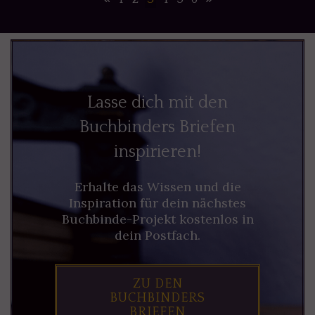
Lasse dich mit den
Buchbinders Briefen
inspirieren!
Erhalte das Wissen und die
Inspiration für dein nächstes
Buchbinde-Projekt kostenlos in
dein Postfach.
ZU DEN
BUCHBINDERS
BRIEFEN