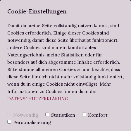
SELBERBUCHBI
Cookie-Einstellungen
Damit du meine Seite vollständig nutzen kannst, sind
Cookies erforderlich. Einige dieser Cookies sind
notwendig, damit diese Seite überhaupt funktioniert,
ZIRKEL DER SELBERBUCHBINDER
ALTES WISSEN
SCHRITT FÜR SCHRITT
andere Cookies sind nur ein komfortables
Nutzungserlebnis, meine Statistiken oder für
BUCHBINDE-PROJEKTE
NOTIZBUCH
BUCHBINDEN-WORKSHOPS
besonders auf dich abgestimmte Inhalte erforderlich.
Bitte stimme all meinen Cookies zu und beachte, dass
diese Seite für dich nicht mehr vollständig funktioniert,
BUCHBINDERS BRIEFE
REGENBOGEN-
wenn du in einige Cookies nicht einwilligst. Mehr
Informationen zu Cookies finden du in der
.
DATENSCHUTZERKLÄRUNG
FOTOALBUM -
Notwendig
Statistiken
Komfort
BUCHBINDE-
Personalisierung