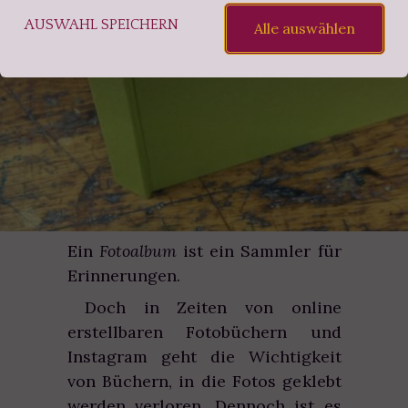
PROJEKT
AUSWAHL SPEICHERN
Alle auswählen
Ein
Fotoalbum
ist ein Sammler für
Erinnerungen.
Doch in Zeiten von online
erstellbaren Fotobüchern und
Instagram geht die Wichtigkeit
von Büchern, in die Fotos geklebt
werden verloren. Dennoch ist es