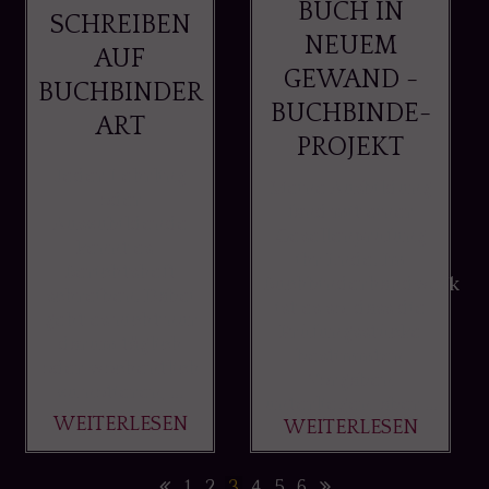
BUCH IN
SCHREIBEN
NEUEM
AUF
GEWAND -
BUCHBINDER
BUCHBINDE-
ART
PROJEKT
Jeder Lehrling
Meine Ausbildung
oder
fand mit einer
Auszubildende
Gesellenprüfung
kennt es -
ihr Ende. Im
Berichtsheft
Buchbinderhandwerk
schreiben. Dabei
ist es so, dass die
geht es nicht nur
Prüfungsstücke
darum täglich
bestimmten
oder wöchentlich
Vorgaben
zu notieren, ...
unterliegen, aber ...
WEITERLESEN
WEITERLESEN
1
2
3
4
5
6