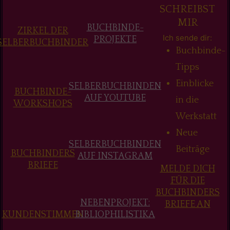
SCHREIBST
MIR
BUCHBINDE-
ZIRKEL DER
Ich sende dir:
PROJEKTE
SELBERBUCHBINDER
Buchbinde-
Tipps
Einblicke
SELBERBUCHBINDEN
BUCHBINDE-
AUF YOUTUBE
in die
WORKSHOPS
Werkstatt
Neue
SELBERBUCHBINDEN
Beiträge
BUCHBINDERS
AUF INSTAGRAM
BRIEFE
MELDE DICH
FÜR DIE
BUCHBINDERS
NEBENPROJEKT:
BRIEFE AN
KUNDENSTIMMEN
BIBLIOPHILISTIKA