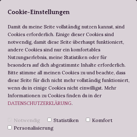
SELBERBUCHBI
Cookie-Einstellungen
Damit du meine Seite vollständig nutzen kannst, sind
Cookies erforderlich. Einige dieser Cookies sind
notwendig, damit diese Seite überhaupt funktioniert,
ZIRKEL DER SELBERBUCHBINDER
ALTES WISSEN
SCHRITT FÜR SCHRITT
andere Cookies sind nur ein komfortables
Nutzungserlebnis, meine Statistiken oder für
BUCHBINDE-PROJEKTE
NOTIZBUCH
BUCHBINDEN-WORKSHOPS
besonders auf dich abgestimmte Inhalte erforderlich.
Bitte stimme all meinen Cookies zu und beachte, dass
diese Seite für dich nicht mehr vollständig funktioniert,
BUCHBINDERS BRIEFE
ALTES PAPIER IN
wenn du in einige Cookies nicht einwilligst. Mehr
Informationen zu Cookies finden du in der
.
DATENSCHUTZERKLÄRUNG
FLAMMENDEM
Notwendig
Statistiken
Komfort
MARMOR -
Personalisierung