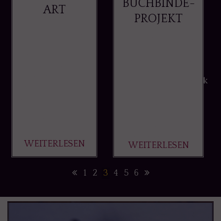
BUCHBINDE-
ART
PROJEKT
Jeder Lehrling
Meine Ausbildung
oder
fand mit einer
Auszubildende
Gesellenprüfung
kennt es -
ihr Ende. Im
Berichtsheft
Buchbinderhandwerk
schreiben. Dabei
ist es so, dass die
geht es nicht nur
Prüfungsstücke
darum täglich
bestimmten
oder wöchentlich
Vorgaben
zu notieren, ...
unterliegen, aber ...
WEITERLESEN
WEITERLESEN
1
2
3
4
5
6