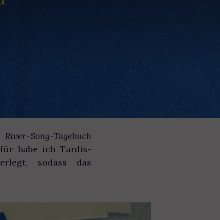
s
River-Song-Tagebuch
für habe ich Tardis-
legt, sodass das