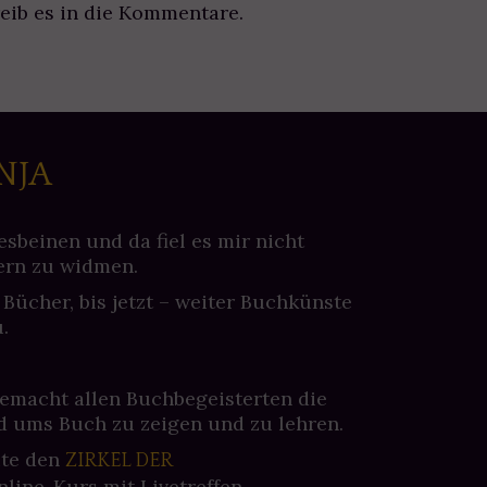
eib es in die Kommentare.
NJA
esbeinen und da fiel es mir nicht
ern zu widmen.
 Bücher, bis jetzt – weiter Buchkünste
.
gemacht allen Buchbegeisterten die
 ums Buch zu zeigen und zu lehren.
ite den
ZIRKEL DER
nline-Kurs mit Livetreffen.