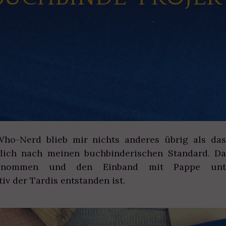
Who-Nerd blieb mir nichts anderes übrig als da
lich nach meinen buchbinderischen Standard. Da
enommen und den Einband mit Pappe unter
iv der Tardis entstanden ist.