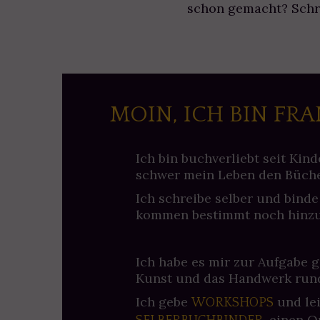
schon gemacht? Schr
MOIN, ICH BIN FRA
Ich bin buchverliebt seit Kind
schwer mein Leben den Büch
Ich schreibe selber und binde
kommen bestimmt noch hinzu
Ich habe es mir zur Aufgabe 
Kunst und das Handwerk rund
Ich gebe
und le
WORKSHOPS
, einen O