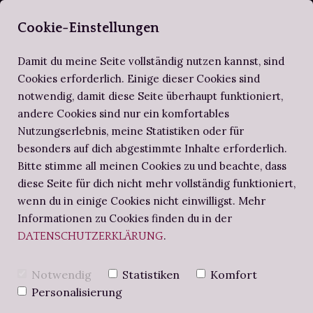
SELBERBUCHBI
Cookie-Einstellungen
Damit du meine Seite vollständig nutzen kannst, sind
Cookies erforderlich. Einige dieser Cookies sind
notwendig, damit diese Seite überhaupt funktioniert,
ZIRKEL DER SELBERBUCHBINDER
ALTES WISSEN
SCHRITT FÜR SCHRITT
andere Cookies sind nur ein komfortables
Nutzungserlebnis, meine Statistiken oder für
BUCHBINDE-PROJEKTE
NOTIZBUCH
BUCHBINDEN-WORKSHOPS
besonders auf dich abgestimmte Inhalte erforderlich.
Bitte stimme all meinen Cookies zu und beachte, dass
diese Seite für dich nicht mehr vollständig funktioniert,
BUCHBINDERS BRIEFE
DIE
wenn du in einige Cookies nicht einwilligst. Mehr
Informationen zu Cookies finden du in der
.
DATENSCHUTZERKLÄRUNG
LAUFRICHTUNG
Notwendig
Statistiken
Komfort
BEIM BUCH IST
Personalisierung