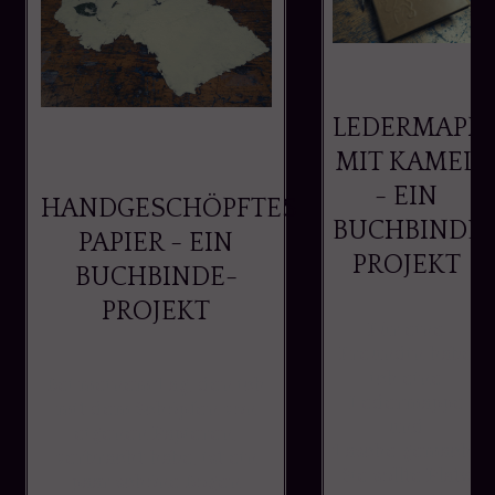
LEDERMAPP
MIT KAMEL
- EIN
HANDGESCHÖPFTES
BUCHBINDE
PAPIER - EIN
PROJEKT
BUCHBINDE-
PROJEKT
Für eine
Freundin habe
ich eine
Bei meinem Tag, den ich
Ledermappe
mit dem Schöpfen von
und
eigenen Papieren,
Tasche gemacht.
verbracht habe, ist ein
Sie sollte Platz
paar schöne Bogen