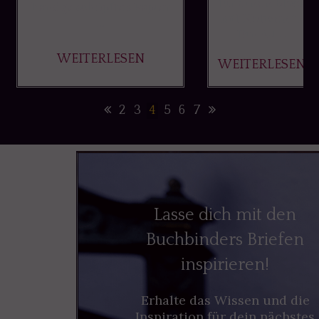
für einen Block
handgeschöpftes Papier
mit Notizen in
...
Din A4 ...
WEITERLESEN
WEITERLESEN
2
3
4
5
6
7
Lasse dich mit den
Buchbinders Briefen
inspirieren!
Erhalte das Wissen und die
Inspiration für dein nächstes