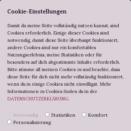
SELBERBUCHBI
Cookie-Einstellungen
Damit du meine Seite vollständig nutzen kannst, sind
Cookies erforderlich. Einige dieser Cookies sind
notwendig, damit diese Seite überhaupt funktioniert,
ZIRKEL DER SELBERBUCHBINDER
ALTES WISSEN
SCHRITT FÜR SCHRITT
andere Cookies sind nur ein komfortables
Nutzungserlebnis, meine Statistiken oder für
BUCHBINDE-PROJEKTE
NOTIZBUCH
BUCHBINDEN-WORKSHOPS
besonders auf dich abgestimmte Inhalte erforderlich.
Bitte stimme all meinen Cookies zu und beachte, dass
diese Seite für dich nicht mehr vollständig funktioniert,
BUCHBINDERS BRIEFE
BJARKAN AUF
wenn du in einige Cookies nicht einwilligst. Mehr
Informationen zu Cookies finden du in der
.
DATENSCHUTZERKLÄRUNG
DEM
Notwendig
Statistiken
Komfort
BUCHEINBAND –
Personalisierung