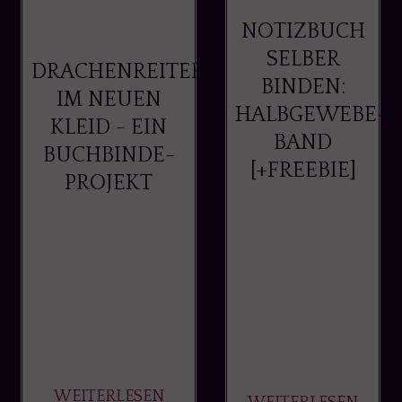
NOTIZBUCH
SELBER
DRACHENREITER
BINDEN:
IM NEUEN
HALBGEWEBE-
KLEID - EIN
BAND
BUCHBINDE-
[+FREEBIE]
PROJEKT
Din A5 ist der
Klassiker unter
Mein erstes Buch ist
den
der Drachenreiter
Notizbüchern. Die
von Cornelia Funke.
Größe ist
Dieses Buch
komfortabel fürs
befindet sich seit 20
Mitnehmen, aber
Jahren in meinem
nicht zu klein,
Besitz und ...
dass sich ...
WEITERLESEN