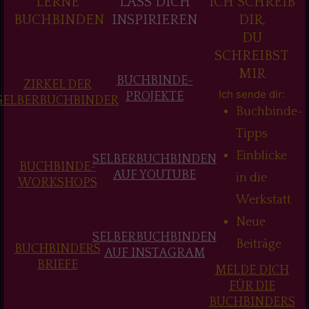
LERNE
LASS DICH
ICH SCHREIB
BUCHBINDEN
INSPIRIEREN
DIR,
DU
SCHREIBST
MIR
BUCHBINDE-
ZIRKEL DER
Ich sende dir:
PROJEKTE
SELBERBUCHBINDER
Buchbinde-
Tipps
Einblicke
SELBERBUCHBINDEN
BUCHBINDE-
AUF YOUTUBE
in die
WORKSHOPS
Werkstatt
Neue
SELBERBUCHBINDEN
Beiträge
BUCHBINDERS
AUF INSTAGRAM
BRIEFE
MELDE DICH
FÜR DIE
BUCHBINDERS