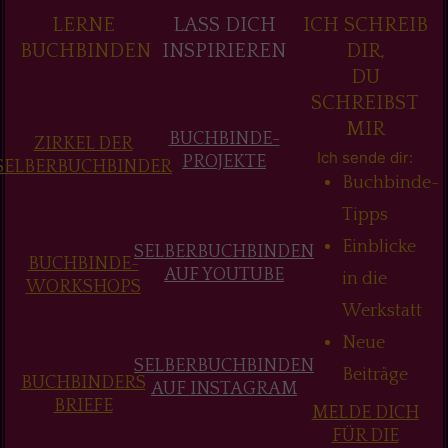
LERNE
LASS DICH
ICH SCHREIB
BUCHBINDEN
INSPIRIEREN
DIR,
DU
SCHREIBST
MIR
BUCHBINDE-
ZIRKEL DER
Ich sende dir:
PROJEKTE
SELBERBUCHBINDER
Buchbinde-
Tipps
Einblicke
SELBERBUCHBINDEN
BUCHBINDE-
AUF YOUTUBE
in die
WORKSHOPS
Werkstatt
Neue
SELBERBUCHBINDEN
Beiträge
BUCHBINDERS
AUF INSTAGRAM
BRIEFE
MELDE DICH
FÜR DIE