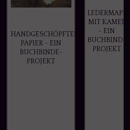
LEDERMAPP
MIT KAMEL
- EIN
HANDGESCHÖPFTES
BUCHBINDE
PAPIER - EIN
PROJEKT
BUCHBINDE-
PROJEKT
Für eine
Freundin habe
ich eine
Bei meinem Tag, den ich
Ledermappe
mit dem Schöpfen von
und
eigenen Papieren,
Tasche gemacht.
verbracht habe, ist ein
Sie sollte Platz
paar schöne Bogen
für einen Block
handgeschöpftes Papier
mit Notizen in
...
Din A4 ...