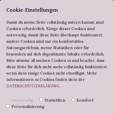
SELBERBUCHBI
Cookie-Einstellungen
Damit du meine Seite vollständig nutzen kannst, sind
Cookies erforderlich. Einige dieser Cookies sind
notwendig, damit diese Seite überhaupt funktioniert,
ZIRKEL DER SELBERBUCHBINDER
ALTES WISSEN
SCHRITT FÜR SCHRITT
andere Cookies sind nur ein komfortables
Nutzungserlebnis, meine Statistiken oder für
BUCHBINDE-PROJEKTE
NOTIZBUCH
BUCHBINDEN-WORKSHOPS
besonders auf dich abgestimmte Inhalte erforderlich.
Bitte stimme all meinen Cookies zu und beachte, dass
diese Seite für dich nicht mehr vollständig funktioniert,
BUCHBINDERS BRIEFE
BJARKAN AUF
wenn du in einige Cookies nicht einwilligst. Mehr
Informationen zu Cookies finden du in der
.
DATENSCHUTZERKLÄRUNG
DEM
Notwendig
Statistiken
Komfort
BUCHEINBAND –
Personalisierung